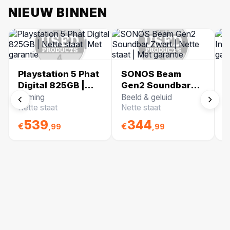
NIEUW BINNEN
Playstation 5 Phat
SONOS Beam
M
Digital 825GB |
Gen2 Soundbar
U
Nette staat |Met
Zwart | Nette
N
Gaming
Beeld & geluid
T
garantie
staat | Met
g
Nette staat
Nette staat
G
garantie
539
344
€
€
€
,99
,99