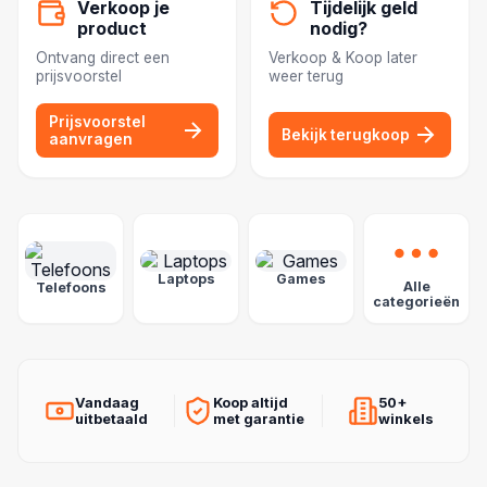
Verkoop je
Tijdelijk geld
product
nodig?
Ontvang direct een
Verkoop & Koop later
prijsvoorstel
weer terug
Prijsvoorstel
Bekijk terugkoop
aanvragen
POPULAIRE CATEGORIEËN
Laptops
Games
Alle
Telefoons
categorieën
Vandaag
Koop altijd
50+
uitbetaald
met garantie
winkels